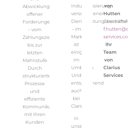
Ihrer
Ko
Industrialisierung
von
vereinbarungen
Abwicklung
Kunden,
A
verschiedener
Hutten
offener
setzen
Dienstleistungsbereiche
Geschäftsf
räge
Forderungen
passende
R
– im
f.hutten@c
– vom
Kreditlimits
Markt
services.c
ngen
Zahlungsziel
und
na
ist
Ihr
bis zur
beobachten
einiges
Team
letzten
deren
im
von
Mahnstufe.
Entwicklung
A
Umbruch.
Clarius
Durch
kontinuierlich.
m
Und
Services
strukturierte
Durch
Be
entsprechend
Prozesse
aktives
auch
und
Risikomanagement
bei
effiziente
schützen
Clarius.
n
Kommunikation
wir Sie vor
ngen
mit Ihren
Forderungsausfällen
In
D
Kunden
und
unserem