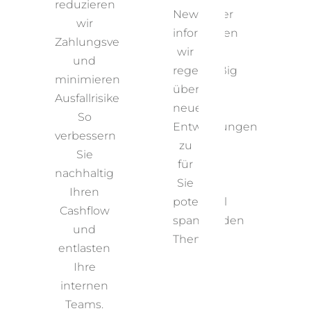
reduzieren
stärken
Newsletter
u
wir
Ihre
informieren
Si
Zahlungsverzögerungen
finanzielle
wir
D
und
Planungssicherheit.
regelmäßig
be
minimieren
Das gibt
über
F
Ausfallrisiken.
Ihnen die
neue
D
So
nötige
Entwicklungen
Z
verbessern
Transparenz
zu
Sie
und
für
e
nachhaltig
Sicherheit
Sie
Ihren
bei der
potenziell
Cashflow
Geschäftsanbahnung
spannenden
und
und im
Themen
entlasten
laufenden
Ihre
Michae
Vertrieb.
Sander
Josef
internen
Blank-
Beck
Teams.
und